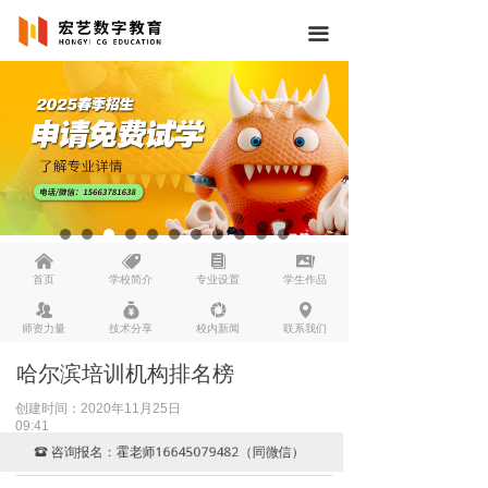
끀
낀
뀄
뀴
끡
首页
学校简介
专业设置
学生作品
뀡
낐
넆
넹
师资力量
技术分享
校内新闻
联系我们
哈尔滨培训机构排名榜
创建时间：
2020年11月25日
09:41
咨询报名：霍老师16645079482（同微信）
뀰