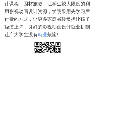
计课程，因材施教，让学生较大限度的利
用影视动画设计资源，学院采用先学习后
付费的方式，让更多家庭减轻负担让孩子
轻装上阵，良好的影视动画设计就业机制
让广大学生没有
就业
烦恼!
免费试学
뀳
16645079482（同微信）
뀰
上一篇：
无
ꄴ
下一篇：
无
ꄲ