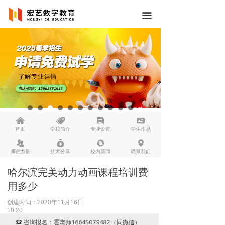
끀
낀
뀄
뀴
끡
首页
学校简介
专业设置
学生作品
뀡
낐
넆
넹
师资力量
技术分享
校内新闻
联系我们
哈尔滨完美动力动画课程培训费
用多少
创建时间：
2020年11月16日
10:20
咨询报名：霍老师16645079482（同微信）
뀰