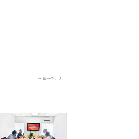
后一个：
无
ꁹ