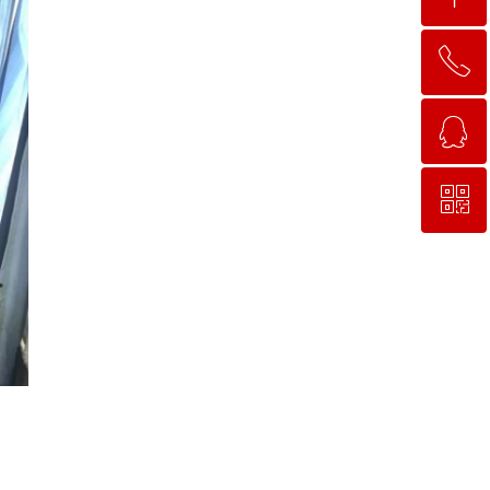
ꂅ
回到顶部
ꁗ
15663781638
ꀥ
QQ客服
微信二维码