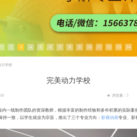
1
2
3
4
5
6
7
8
9
10
11
12
13
14
动力学校
完美动力学校
:18
浏览量：
5
넶
业内一线制作团队的资深教师，根据丰富的制作经验和多年积累的实际案
保持一致，以学生就业为宗旨，推出了三个专业方向：
影视动画
专业、影