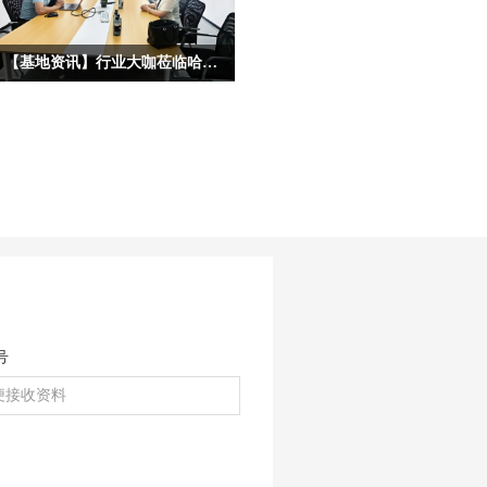
【基地资讯】行业大咖莅临哈尔滨宏艺数字基地考察，共启IP合作新征程
为深度挖掘龙江冰雪文化核心价值，拓
宽原创动漫IP产业化、市场化、跨界化
发展路径，深化校企协同、政企联动、
产业互通的多元合作格局，近日，多位
各行各业重量级行业大咖、产业专家莅
临宏艺数字冰雪文化影视动画基地参观
考察，并开展深度座谈。本次到访的嘉
宾阵容多元、资源雄厚，涵盖文化艺
术、职业教育、产业投融资、平台赋能
等多个核心领域，为宏艺数字《冰雪守
护联盟》IP的多元化落地、高端资源对
号
接、市场化升级带来全新机遇。