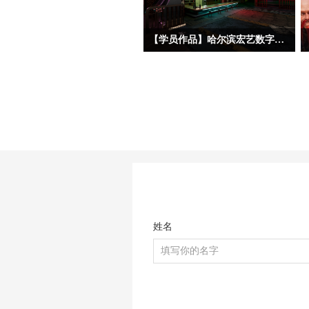
【学员作品】哈尔滨宏艺数字基地学员三维作品——初级材质
今天分享的三位初材班学员作品，分属
三种不同美术风格——朋克夜店、科幻
工业和中世纪写实。三位同学的建模基
础都相对扎实，都能熟练掌握场景完整
制作流程，在美术风格驾驭上，双层赛
博朋克酒吧、科幻地下酿酒实验室和中
世纪海港巷道三个作品都呈现了各自不
同的特点。作品在布置初期，授课老师
也强调要重点关注材质磨损的虚实疏
密、道具的随机错落排布、远景层次与
色彩对比的细化等优化环节，尽量弱化
姓名
模型的CG塑料感，多增强场景真实生
活氛围。当然，学习阶段不可能一蹴而
就，还是需要反复大量的练习和日常生
活中对各种物体材质与光影的细心观
察，才能熟稔于心。希望小可爱们可以