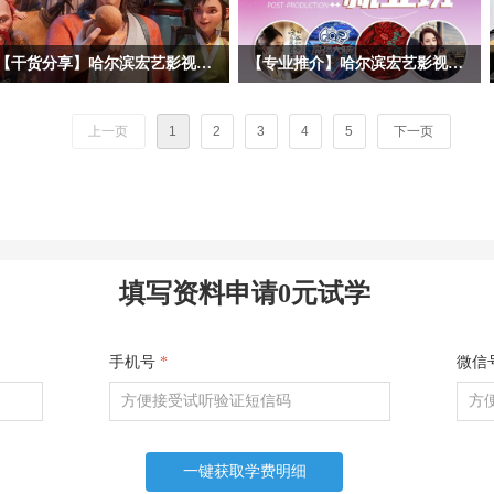
【干货分享】哈尔滨宏艺影视动画学校拆解暑期黑马《八仙！》幕后阵容！动画专业学子求职必看动画公司清单
【专业推介】哈尔滨宏艺影视动画学校影视后期合成剪辑专业——一站式解锁就业技能，实战教学赋能，开启影视职业道路！
暑期档口碑动画《八仙！》火热上映，
随着短视频、影视广告、网络综艺等行
很多同学沉浸在八仙的奇幻故事、精良
业的爆发式增长，后期合成剪辑已成为
上一页
1
2
3
4
5
下一页
的3D动画画面之中。作为动画学习
数字内容产业的核心技能之一。哈尔滨
者，我们不止观影，更要读懂作品背后
宏艺影视动画学校依托基地的产业资
的产业生态。今天哈尔滨宏艺影视动画
源，推出影视后期合成剪辑专项就业
学校带大家跳出剧情，深挖《八仙！》
班，致力于培养兼具技术实力与艺术创
幕后主控制作、联合外包承制，以及出
意的复合型人才。 无论您是影视爱好
品宣发全链条企业，整理每家公司所在
者，应往届高校毕业生，还是希望转行
填写资料申请0元试学
地、业务范围、代表作、招人方向，为
进入影视行业的职场人士，影视后期合
未来想要进入动画行业求职的同学们提
成剪辑就业班都将为您，打开通往高薪
供清晰参考！
职业的大门。
手机号
*
微信
一键获取学费明细