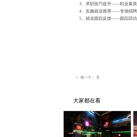
3、求职技巧提升——职业素质
4、实施就业推荐——专场招聘
5、就业跟踪反馈——跟踪回访
前一个：
无
ꂃ
大家都在看