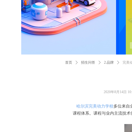
首页
ꄲ
招生问答
ꄲ
2.品牌
ꄲ
完美
2020年8月14日
10
哈尔滨完美动力学校
多位来自
课程体系。课程与业内主流技术