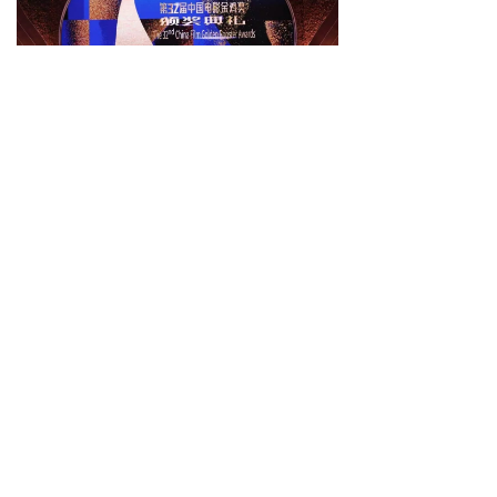
免费试学
뀳
16645079482（同微信）
뀰
上一篇：
无
ꄴ
下一篇：
无
ꄲ