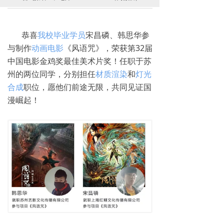
恭喜
我校毕业学员
宋昌磷、韩思华参
与制作
动画电影
《风语咒》，荣获第32届
中国电影金鸡奖最佳美术片奖！任职于苏
州的两位同学，分别担任
材质渲染
和
灯光
合成
职位，愿他们前途无限，共同见证国
漫崛起！