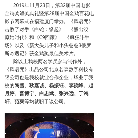
2019年11月23日，第32届中国电影
金鸡奖颁奖典礼暨第28届中国金鸡百花电
影节闭幕式在福建厦门举办。《风语咒》
击败了对手《白蛇：缘起》、《熊出没·
原始时代》和《C9回家》、《疯狂斗牛
场》以及《新大头儿子和小头爸爸3俄罗
斯奇遇记》获金鸡奖最佳美术片。
除以上我校两名学员参与制作外，
《风语咒》出品公司北京若森数字科技有
限公司也是我校就业合作企业，毕业于我
校的
陶雪、耿嘉诚、杨振钰、李骁峰、赵
月婷、晋博宁、白忠斌、张兴远、于鸿
轩、范爽
等均就职于该公司。