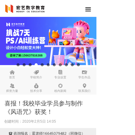
끀
낀
뀄
뀴
끡
首页
学校简介
专业设置
学生作品
뀡
낐
넆
넹
师资力量
技术分享
校内新闻
联系我们
喜报！我校毕业学员参与制作
《风语咒》获奖！
创建时间：
2020年2月5日
14:05
咨询报名：霍老师16645079482（同微信）
뀰