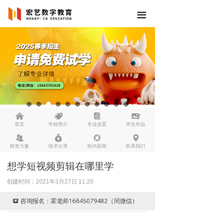
끀
낀
뀄
뀴
끡
首页
学校简介
专业设置
学生作品
뀡
낐
넆
넹
师资力量
技术分享
校内新闻
联系我们
想学短视频剪辑在哪里学
创建时间：
2021年3月27日
11:20
咨询报名：霍老师16645079482（同微信）
뀰