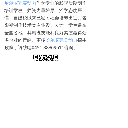
哈尔滨完美动力
作为专业的影视后期制作
培训学校，师资力量雄厚，治学态度严
谨，自建校以来已经向社会培养出近万名
影视制作技术类专业设计人才，学生遍布
全国各地，其精湛技能和良好素质赢得众
多企业的青睐。更多
哈尔滨完美动力
招生
政策，请致电0451-88869611咨询。
免费试学
뀳
16645079482（同微信）
뀰
上一篇：
无
ꄴ