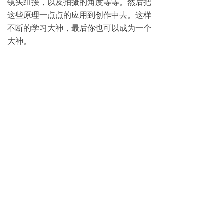
镜头组接，以及拍摄的角度等等。然后把
这些原理一点点的应用到创作中去。这样
不断的学习大神，最后你也可以成为一个
大神。
更多哈尔滨完美动力影视动画学校招生政
策，请致电0451-88869611咨询
免费试学
뀳
16645079482（同微信）
뀰