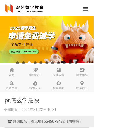
끀
낀
뀄
뀴
끡
首页
学校简介
专业设置
学生作品
뀡
낐
넆
넹
师资力量
技术分享
校内新闻
联系我们
pr怎么学最快
创建时间：
2021年3月22日
10:31
咨询报名：霍老师16645079482（同微信）
뀰