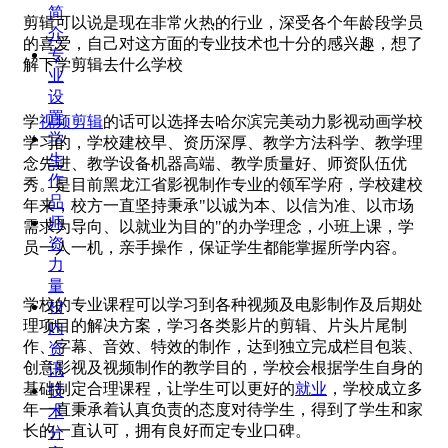
简
剪辑可以说是现在非常火热的行业，深受各个年龄段学员
介
的喜爱，自己对这方面的专业技术也十分的感兴趣，想了
专
解下学剪辑去什么学校
业
设
置
学
视频剪辑
的话可以选择去哈尔滨完美动力影视动画学校
学
学习的，学校建校早、资历深厚、教学方法科学、教学理
生
念先进、教学设备机器高端、教学质量好、师资队伍优
作
秀。是目前黑龙江省影视制作专业的领军学府，学校建校
品
年来，校方一直坚持秉承"以诚为本、以信为准、以市场
师
需求为导向、以就业为目的"的办学理念，小班上课，学
资
员一人一机，亲手操作，保证学生都能掌握所学内容。
力
量
学校的专业课程可以学习到各种视频及电影制作及后期处
校
理项目的解决方案，学习各类影片的剪辑、片头片尾制
内
作、字幕、音效、特效的制作，达到独立完成栏目包装、
资
创意影视及视频制作的教学目的，学校会根据学生自身的
讯
基础制定合理课程，让学生可以更好的
就业
，学校成立多
技
年一直秉承着认真负责的态度对待学生，得到了学生和家
术
长的一直认可，拥有良好而定专业口碑。
分