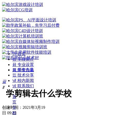
낀
首页
뀄
学校简介
뀴
专业设置
뀡
师资力量
끡
学生作品
낐
技术分享
넆
校内新闻
끀
넹
联系我们
ꁲ
学剪辑去什么学校
首
页
创建时间：
2021年3月19
学
日
09:23
校