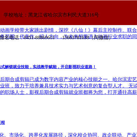
阵容！动画专业学子求职必看动画公司清单
学校地址：黑龙江省哈尔滨市利民大道316号
仙的奇幻故事、精良的3D动画画面之中。作为动画学习者，我
动画学校带大家跳出剧情，深挖《八仙！》幕后主控制作、联合
务范围、代表作、招人方向，为未来想要进入动画行业求职的同
名电话：0451-88869611 15663781638（同微信）
站式解锁就业技能，实战教学赋能，开启影视职业道路！
后期合成剪辑已成为数字内容产业的核心技能之一。哈尔滨宏艺
业班，致力于培养兼具技术实力与艺术创意的复合型人才。 无
的职场人士，影视后期合成剪辑就业班都将为您，打开通往高薪
征程
业化、市场化、跨界化发展路径，深化校企协同、政企联动、产业