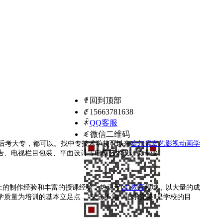
ꁸ
回到顶部
ꂅ
15663781638
ꁗ
QQ客服
ꀥ
微信二维码
之后考大专，都可以。找中专技术学校可以来
哈尔滨宏艺影视动画学
告、电视栏目包装、平面设计等电脑艺术设计类专业。
上的制作经验和丰富的授课经验，热衷于
CG教育
领域，以大量的成
质量为培训的基本立足点，“矢志不渝，追求完美”是学校的目