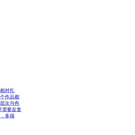
键
获
取
学
费
明
细
相对扎
个作品都
层次与色
是需要反复
，多揣