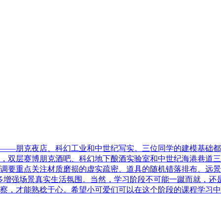
——朋克夜店、科幻工业和中世纪写实。三位同学的建模基础都
，双层赛博朋克酒吧、科幻地下酿酒实验室和中世纪海港巷道三
调要重点关注材质磨损的虚实疏密、道具的随机错落排布、远景
多增强场景真实生活氛围。当然，学习阶段不可能一蹴而就，还
察，才能熟稔于心。希望小可爱们可以在这个阶段的课程学习中