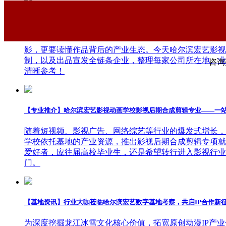
【干货分享】哈尔滨宏艺影视动画学校拆解暑期黑马《八仙！》幕后
大家都在看
暑期档口碑动画《八仙！》火热上映，很多同学沉浸在八
影，更要读懂作品背后的产业生态。今天哈尔滨宏艺影视
制，以及出品宣发全链条企业，整理每家公司所在地、业
咨询报
清晰参考！
【专业推介】哈尔滨宏艺影视动画学校影视后期合成剪辑专业——一
随着短视频、影视广告、网络综艺等行业的爆发式增长，
学校依托基地的产业资源，推出影视后期合成剪辑专项就
爱好者，应往届高校毕业生，还是希望转行进入影视行业
门。
【基地资讯】行业大咖莅临哈尔滨宏艺数字基地考察，共启IP合作新
为深度挖掘龙江冰雪文化核心价值，拓宽原创动漫IP产