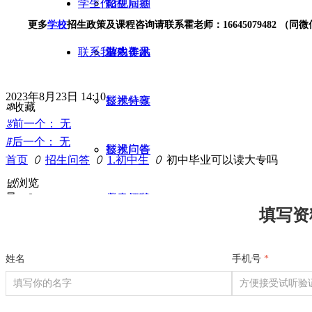
学生作品
招生问答
影视后期
更多
学校
招生政策及课程咨询请联系霍老师：16645079482 （同微信）
联系我们
业内资讯
游戏美术
学生作品
2023年8月23日
14:10
影视特效
技术分享
ꄀ
收藏
ꂃ
前一个：
无
ꁹ
后一个：
无
影视广告
技术问答
首页
ꄲ
招生问答
ꄲ
1.初中生
ꄲ
初中毕业可以读大专吗
넶
浏览
量：
0
栏目包装
业内招聘
填写资
平面设计
姓名
手机号
*
短视频制作