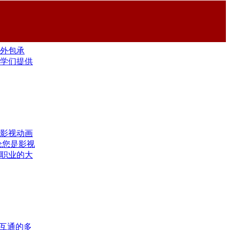
们不止观
外包承
学们提供
影视动画
论您是影视
职业的大
互通的多