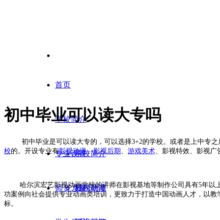
首页
初中毕业可以读大专吗
学校简介
初中毕业是可以读大专的，可以选择3+2的学校。或者是上中专
校
的。开设专业有
影视动漫
、
影视后期
、
游戏美术
、影视特效、影视广
专业设置
学校简介
哈尔滨宏艺影视动画学校的讲师在影视基地等制作公司具有5年以
师资力量
校内新闻
影视动漫
功案例向社会提供专业动画类培训，更致力于打造中国动画人才，以教学
标。