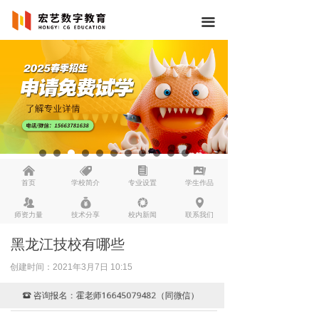
끀
낀
뀄
뀴
끡
首页
学校简介
专业设置
学生作品
뀡
낐
넆
넹
师资力量
技术分享
校内新闻
联系我们
黑龙江技校有哪些
创建时间：
2021年3月7日
10:15
咨询报名：霍老师16645079482（同微信）
뀰