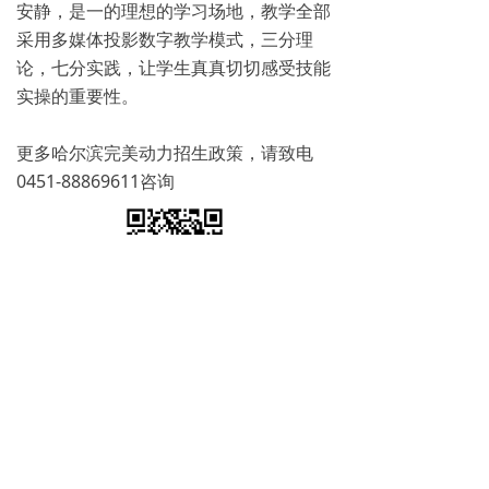
安静，是一的理想的学习场地，教学全部
采用多媒体投影数字教学模式，三分理
论，七分实践，让学生真真切切感受技能
实操的重要性。
更多哈尔滨完美动力招生政策，请致电
0451-88869611咨询
免费试学
뀳
16645079482（同微信）
뀰
上一篇：
无
ꄴ