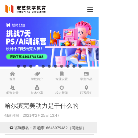
끀
낀
뀄
뀴
끡
首页
学校简介
专业设置
学生作品
뀡
낐
넆
넹
师资力量
技术分享
校内新闻
联系我们
哈尔滨完美动力是干什么的
创建时间：
2021年2月25日
13:47
咨询报名：霍老师16645079482（同微信）
뀰