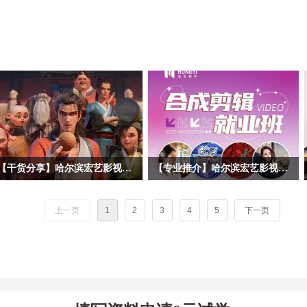
【干货分享】哈尔滨宏艺影视动画学校拆解暑期黑马《八仙！》幕后阵容！动画专业学子求职必看动画公司清单
【专业推介】哈尔滨宏艺影视动画学校影视后期合成剪辑专业——一站式解锁就业技能，实战教学赋能，开启影视职业道路！
暑期档口碑动画《八仙！》火热上映，
随着短视频、影视广告、网络综艺等行
很多同学沉浸在八仙的奇幻故事、精良
业的爆发式增长，后期合成剪辑已成为
上一页
1
2
3
4
5
下一页
的3D动画画面之中。作为动画学习
数字内容产业的核心技能之一。哈尔滨
者，我们不止观影，更要读懂作品背后
宏艺影视动画学校依托基地的产业资
的产业生态。今天哈尔滨宏艺影视动画
源，推出影视后期合成剪辑专项就业
学校带大家跳出剧情，深挖《八仙！》
班，致力于培养兼具技术实力与艺术创
幕后主控制作、联合外包承制，以及出
意的复合型人才。 无论您是影视爱好
品宣发全链条企业，整理每家公司所在
者，应往届高校毕业生，还是希望转行