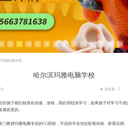
1
2
3
4
5
6
7
8
9
10
11
12
13
14
滨玛雅电脑学校
哈尔滨玛雅电脑学校
:56
浏览量：
5
넶
在的孩子都比较喜欢动漫、游戏，因此而耽误学习，如果孩子对学习不感
发展前景的。
专门教授玛雅电脑专业的CG院校，开设的专业包括影视动画、影视后期