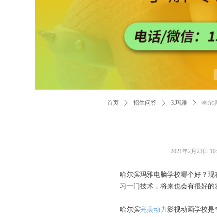
首页
ꄲ
招生问答
ꄲ
3.玛雅
ꄲ
哈尔
2021年2月23日
10
哈尔滨玛雅电脑学校哪个好？现
习一门技术，将来也会有很好的
哈尔滨
完美动力
影视动画学校是