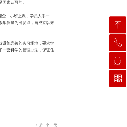
是国家认可的。
理念，小班上课，学员人手一
ꁸ
教学质量为出发点，自成立以来
ꂅ
回到顶部
校设施完善的实习场地，要求学
了一套科学的管理办法，保证住
ꁗ
15663781638
ꀥ
QQ客服
微信二维码
后一个：
无
ꁹ