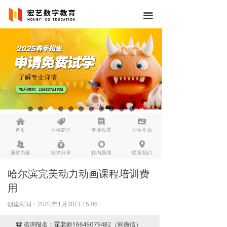
끀
낀
뀄
뀴
끡
首页
学校简介
专业设置
学生作品
뀡
낐
넆
넹
师资力量
技术分享
校内新闻
联系我们
哈尔滨完美动力动画课程培训费
用
创建时间：
2021年1月30日
15:06
咨询报名：霍老师16645079482（同微信）
뀰