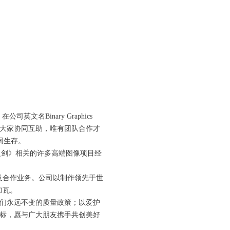
司英文名Binary Graphics
是需要大家协同互助，唯有团队合作才
同生存。
王之剑》相关的许多高端图像项目经
及合作业务。公司以制作领先于世
砖加瓦。
我们永远不变的质量政策；以爱护
目标，愿与广大朋友携手共创美好