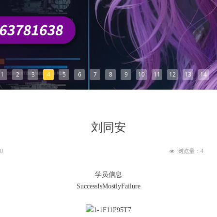
1
2
3
4
5
6
7
8
9
10
11
12
13
14
刘同安
20
浏览量：
4
넶
学员信息
SuccessIsMostlyFailure